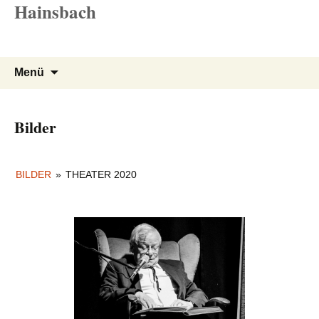
Hainsbach
Zum
Inhalt
springen
Suchen
Menü
nach:
Bilder
BILDER
»
THEATER 2020