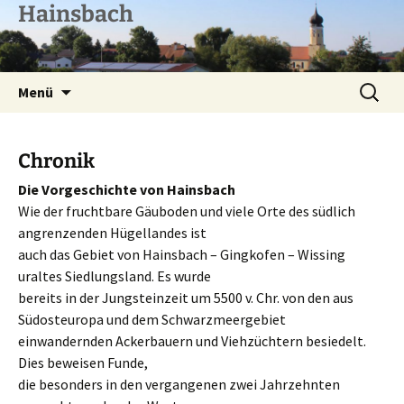
Zum
Hainsbach
Inhalt
springen
Suchen
Menü
nach:
Chronik
Die Vorgeschichte von Hainsbach
Wie der fruchtbare Gäuboden und viele Orte des südlich
angrenzenden Hügellandes ist
auch das Gebiet von Hainsbach – Gingkofen – Wissing
uraltes Siedlungsland. Es wurde
bereits in der Jungsteinzeit um 5500 v. Chr. von den aus
Südosteuropa und dem Schwarzmeergebiet
einwandernden Ackerbauern und Viehzüchtern besiedelt.
Dies beweisen Funde,
die besonders in den vergangenen zwei Jahrzehnten