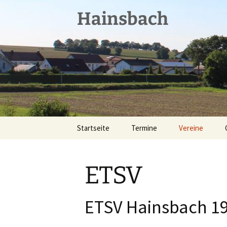
Zum
Hainsbach
Inhalt
springen
Startseite
Termine
Vereine
ETSV
ETSV
Schützen
Feuerwehr
ETSV Hainsbach 19
Landjugend