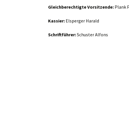
Gleichberechtigte Vorsitzende:
Plank P
KSK
Kassier:
Elsperger Harald
Dorffrauen
Schriftführer:
Schuster Alfons
Theaterfreund